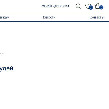
MFZ2006@INBOX.RU
0
0
Новости
Контакты
ей
удей