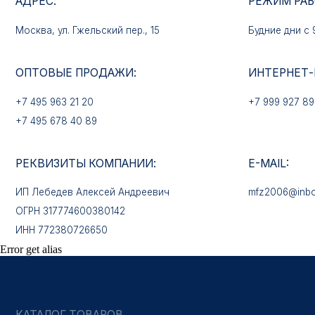
+7 495 963 21 20
+7 999 927 89 90
+7 495 678 40 89
РЕКВИЗИТЫ КОМПАНИИ:
E-MAIL:
ИП Лебедев Алексей Андреевич
mfz2006@inbox.ru
ОГРН 317774600380142
ИНН 772380726650
КАТАЛОГ ТОВАРОВ
Медали
Error get alias
Нагрудные знаки
Звёзды
Петличные эмблемы
Значки
Форменные пуговицы
Жетоны с номерами
Кокарды
Фурнитура