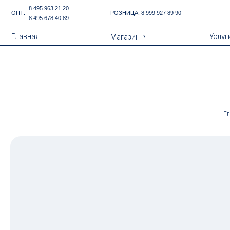
Error get alias
8 495 963 21 20
ОПТ:
РОЗНИЦА:
8 999 927 89 90
8 495 678 40 89
Назад
Главная
Услуги
Магазин
Г