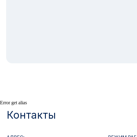
Контакты
Error get alias
АДРЕС:
РЕЖИМ РАБОТЫ:
Москва, ул. Гжельский пер., 15
Будние дни с 9:00 до 
ОПТОВЫЕ ПРОДАЖИ:
ИНТЕРНЕТ-МАГАЗ