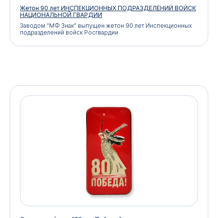
Жетон 90 лет ИНСПЕКЦИОННЫХ ПОДРАЗДЕЛЕНИЙ ВОЙСК
НАЦИОНАЛЬНОЙ ГВАРДИИ
Заводом "МФ Знак" выпущен жетон 90 лет Инспекционных
подразделений войск Росгвардии
Контакты
АДРЕС:
РЕЖИМ РАБОТЫ:
Москва, ул. Гжельский пер.,
Будние дни с 9:00 до 17:00
15
ОПТОВЫЕ ПРОДАЖИ:
ИНТЕРНЕТ-МАГАЗИН:
+7 495 963 21 20
+7 999 927 89 90
+7 495 678 40 89
РЕКВИЗИТЫ КОМПАНИИ:
ИП Лебедев Алексей Андреевич
ОГРН 317774600380142
ИНН 772380726650