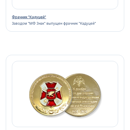
Фрачник "Кадуцей"
Заводом "МФ Знак" выпущен фрачник "Кадуцей"