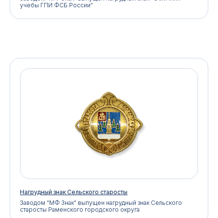
учебы ГПИ ФСБ России"
КАТАЛОГ ТОВАРОВ
Медали
Галстучные зажимы
Нагрудные знаки
Звёзды
Петличные эмблемы
Значки
Форменные пуговицы
Жетоны с номерами
Кокарды
Фурнитура
НАШИ УСЛУГИ
Медали на заказ
Удостоверения на заказ
Знаки на заказ
Упаковка на заказ
Колодки на заказ
Лазерная гравировка
Нагрудный знак Сельского старосты
ПОКУПАТЕЛЯМ
Заводом "МФ Знак" выпущен нагрудный знак Сельского
старосты Раменского городского округа