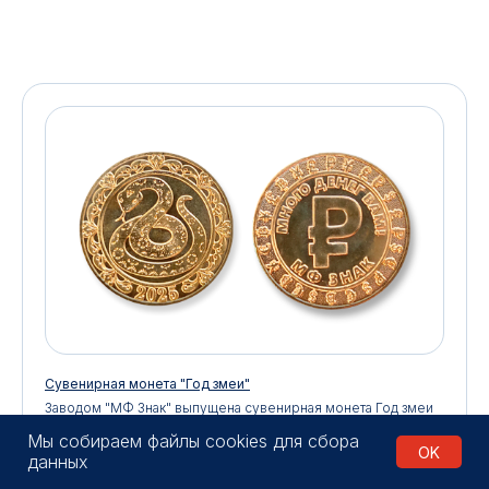
Сувенирная монета "Год змеи"
Заводом "МФ Знак" выпущена сувенирная монета Год змеи
2025
Мы собираем файлы cookies для сбора
OK
данных