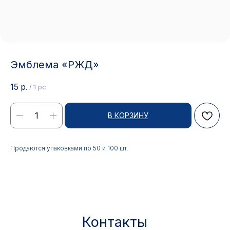
Эмблема «РЖД»
15
р.
/
1 pc
В КОРЗИНУ
Контакты
Продаются упаковками по 50 и 100 шт.
АДРЕС:
РЕЖИМ РАБОТЫ:
Москва, ул. Гжельский пер.,
Будние дни с 9:00 до 17:00
15
ОПТОВЫЕ ПРОДАЖИ:
ИНТЕРНЕТ-МАГАЗИН:
+7 495 963 21 20
+7 999 927 89 90
+7 495 678 40 89