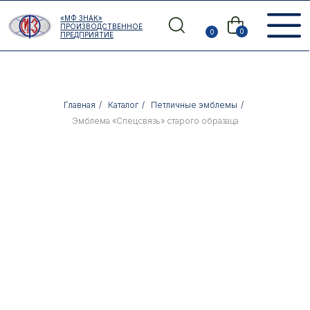
Error get alias
«МФ ЗНАК»
Назад
ПРОИЗВОДСТВЕННОЕ
0
0
ПРЕДПРИЯТИЕ
Главная
/
Каталог
/
Петличные эмблемы
/
Эмблема «Спецсвязь» старого образаца