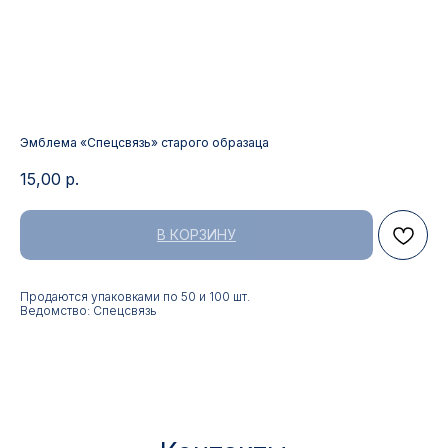
Эмблема «Спецсвязь» старого образаца
15,00
р.
В КОРЗИНУ
Контакты
Продаются упаковками по 50 и 100 шт.
Ведомство: Спецсвязь
АДРЕС:
РЕЖИМ РАБОТЫ:
Москва, ул. Гжельский пер.,
Будние дни с 9:00 до 17:00
15
ОПТОВЫЕ ПРОДАЖИ:
ИНТЕРНЕТ-МАГАЗИН:
+7 495 963 21 20
+7 999 927 89 90