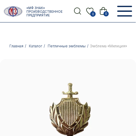
Error get alias
«МФ ЗНАК»
Назад
ПРОИЗВОДСТВЕННОЕ
0
0
ПРЕДПРИЯТИЕ
Главная
/
Каталог
/
Петличные эмблемы
/
Эмблема «Милиция»