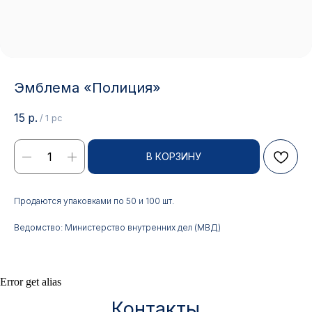
Эмблема «Полиция»
15
р.
/
1 pc
В КОРЗИНУ
Контакты
Продаются упаковками по 50 и 100 шт.
АДРЕС:
РЕЖИМ РАБОТЫ:
Ведомство: Министерство внутренних дел (МВД)
Москва, ул. Гжельский пер.,
Будние дни с 9:00 до 17:00
15
ОПТОВЫЕ ПРОДАЖИ:
ИНТЕРНЕТ-МАГАЗИН:
Error get alias
+7 495 963 21 20
+7 999 927 89 90