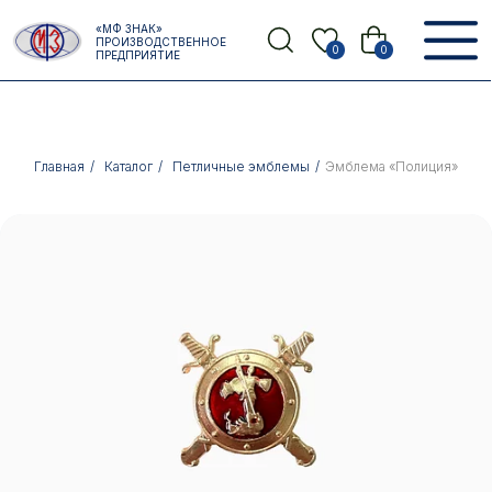
Error get alias
«МФ ЗНАК»
Назад
ПРОИЗВОДСТВЕННОЕ
0
0
ПРЕДПРИЯТИЕ
Главная
/
Каталог
/
Петличные эмблемы
/
Эмблема «Полиция»