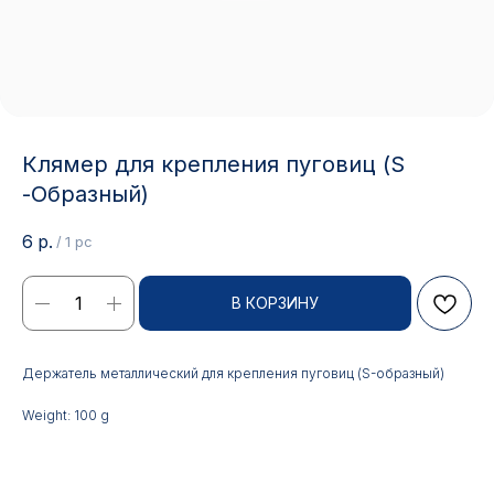
Клямер для крепления пуговиц (S
-Образный)
6
р.
/
1 pc
В КОРЗИНУ
Контакты
Держатель металлический для крепления пуговиц (S-образный)
АДРЕС:
РЕЖИМ РАБОТЫ:
Weight: 100 g
Москва, ул. Гжельский пер.,
Будние дни с 9:00 до 17:00
15
ОПТОВЫЕ ПРОДАЖИ:
ИНТЕРНЕТ-МАГАЗИН: