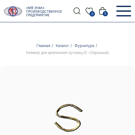
Error get alias
«МФ ЗНАК»
Назад
ПРОИЗВОДСТВЕННОЕ
0
0
ПРЕДПРИЯТИЕ
Главная
/
Каталог
/
Фурнитура
/
Клямер для крепления пуговиц (S -Образный)