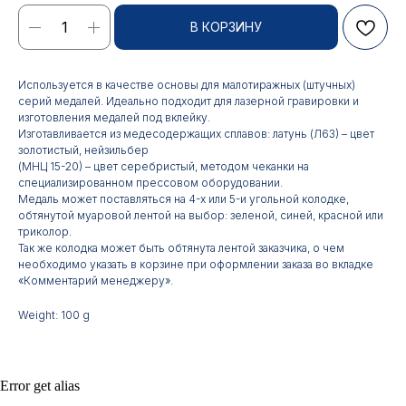
В КОРЗИНУ
Используется в качестве основы для малотиражных (штучных)
серий медалей. Идеально подходит для лазерной гравировки и
изготовления медалей под вклейку.
Изготавливается из медесодержащих сплавов: латунь (Л63) – цвет
золотистый, нейзильбер
(МНЦ 15-20) – цвет серебристый, методом чеканки на
Контакты
специализированном прессовом оборудовании.
Медаль может поставляться на 4-х или 5-и угольной колодке,
обтянутой муаровой лентой на выбор: зеленой, синей, красной или
АДРЕС:
РЕЖИМ РАБОТЫ:
триколор.
Так же колодка может быть обтянута лентой заказчика, о чем
Москва, ул. Гжельский пер.,
Будние дни с 9:00 до 17:00
15
необходимо указать в корзине при оформлении заказа во вкладке
«Комментарий менеджеру».
ОПТОВЫЕ ПРОДАЖИ:
ИНТЕРНЕТ-МАГАЗИН:
Weight: 100 g
+7 495 963 21 20
+7 999 927 89 90
+7 495 678 40 89
РЕКВИЗИТЫ КОМПАНИИ:
Error get alias