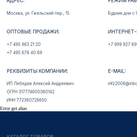
+7 495 963 21 20
+7 999 927 89 90
+7 495 678 40 89
РЕКВИЗИТЫ КОМПАНИИ:
E-MAIL:
ИП Лебедев Алексей Андреевич
mfz2006@inbox.ru
ОГРН 317774600380142
ИНН 772380726650
КАТАЛОГ ТОВАРОВ
Медали
Error get alias
Нагрудные знаки
Звёзды
Петличные эмблемы
Значки
Форменные пуговицы
Жетоны с номерами
Кокарды
Фурнитура