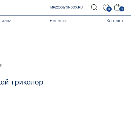
MFZ2006@INBOX.RU
0
0
Новости
Контакты
ор
кой триколор