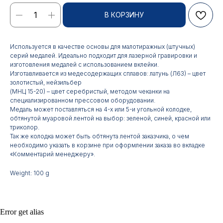
В КОРЗИНУ
Используется в качестве основы для малотиражных (штучных)
серий медалей. Идеально подходит для лазерной гравировки и
изготовления медалей с использованием вклейки.
Изготавливается из медесодержащих сплавов: латунь (Л63) – цвет
золотистый, нейзильбер
(МНЦ 15-20) – цвет серебристый, методом чеканки на
Контакты
специализированном прессовом оборудовании.
Медаль может поставляться на 4-х или 5-и угольной колодке,
обтянутой муаровой лентой на выбор: зеленой, синей, красной или
АДРЕС:
РЕЖИМ РАБОТЫ:
триколор.
Так же колодка может быть обтянута лентой заказчика, о чем
Москва, ул. Гжельский пер.,
Будние дни с 9:00 до 17:00
15
необходимо указать в корзине при оформлении заказа во вкладке
«Комментарий менеджеру».
ОПТОВЫЕ ПРОДАЖИ:
ИНТЕРНЕТ-МАГАЗИН:
Weight: 100 g
+7 495 963 21 20
+7 999 927 89 90
+7 495 678 40 89
РЕКВИЗИТЫ КОМПАНИИ:
Error get alias