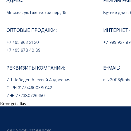
+7 495 963 21 20
+7 999 927 89 90
+7 495 678 40 89
РЕКВИЗИТЫ КОМПАНИИ:
E-MAIL:
ИП Лебедев Алексей Андреевич
mfz2006@inbox.ru
ОГРН 317774600380142
ИНН 772380726650
КАТАЛОГ ТОВАРОВ
Медали
Error get alias
Нагрудные знаки
Звёзды
Петличные эмблемы
Значки
Форменные пуговицы
Жетоны с номерами
Кокарды
Фурнитура