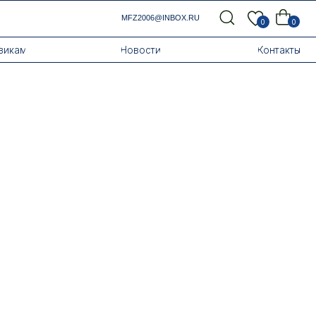
MFZ2006@INBOX.RU
0
0
Новости
Контакты