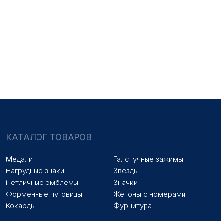
НАШИ УСЛУГИ
Медали на заказ
Удостоверения на заказ
Знаки на заказ
Упаковка на заказ
Колодки на заказ
Лазерная гравировка
ПОКУПАТЕЛЯМ
Оплата и доставка
Новости
Оптовикам
Договор оферты
© 2025 «МФ ЗНАК»
Политика конфиденциальности
Разработка сайта
Наверх