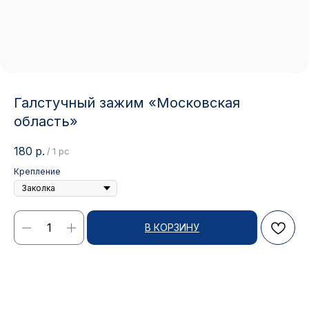
Галстучный зажим «Московская
область»
180
р.
/
1 pc
Крепление
Контакты
В КОРЗИНУ
АДРЕС:
РЕЖИМ РАБОТЫ:
Москва, ул. Гжельский пер.,
Будние дни с 9:00 до 17:00
15