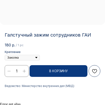
Галстучный зажим сотрудников ГАИ
180
р.
/
1 pc
Крепление
Контакты
В КОРЗИНУ
АДРЕС:
РЕЖИМ РАБОТЫ:
Ведомство: Министерство внутренних дел (МВД)
Москва, ул. Гжельский пер.,
Будние дни с 9:00 до 17:00
15
ОПТОВЫЕ ПРОДАЖИ:
ИНТЕРНЕТ-МАГАЗИН:
Error get alias