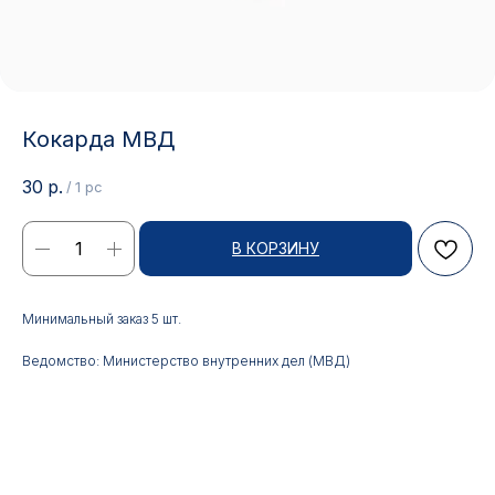
Кокарда МВД
30
р.
/
1 pc
В КОРЗИНУ
Контакты
Минимальный заказ 5 шт.
Ведомство: Министерство внутренних дел (МВД)
АДРЕС:
РЕЖИМ РАБОТЫ:
Москва, ул. Гжельский пер.,
Будние дни с 9:00 до 17:00
15
ОПТОВЫЕ ПРОДАЖИ:
ИНТЕРНЕТ-МАГАЗИН: