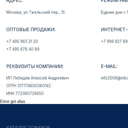
+7 495 963 21 20
+7 999 927 89 90
+7 495 678 40 89
РЕКВИЗИТЫ КОМПАНИИ:
E-MAIL:
ИП Лебедев Алексей Андреевич
mfz2006@inbox.ru
ОГРН 317774600380142
ИНН 772380726650
КАТАЛОГ ТОВАРОВ
Медали
Error get alias
Нагрудные знаки
Звёзды
Петличные эмблемы
Значки
Форменные пуговицы
Жетоны с номерами
Кокарды
Фурнитура