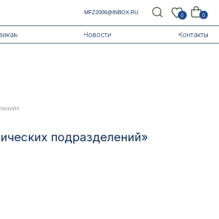
MFZ2006@INBOX.RU
0
0
Новости
Контакты
лений»
тических подразделений»