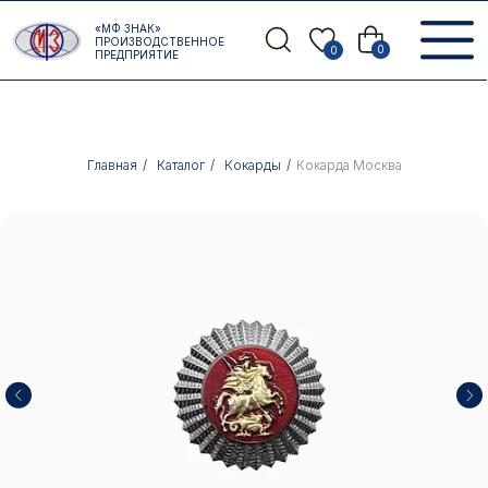
Error get alias
«МФ ЗНАК»
Назад
ПРОИЗВОДСТВЕННОЕ
0
0
ПРЕДПРИЯТИЕ
Главная
/
Каталог
/
Кокарды
/
Кокарда Москва