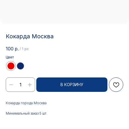
Кокарда Москва
100
р.
/
1 pc
Цвет
В КОРЗИНУ
Контакты
Кокарда города Москва
АДРЕС:
РЕЖИМ РАБОТЫ:
Минимальный заказ 5 шт.
Москва, ул. Гжельский пер.,
Будние дни с 9:00 до 17:00
15