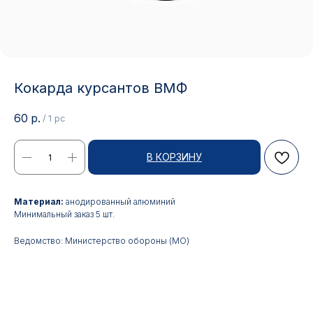
Кокарда курсантов ВМФ
60
р.
/
1 pc
В КОРЗИНУ
Материал:
анодированный алюминий
Контакты
Минимальный заказ 5 шт.
Ведомство: Министерство обороны (МО)
АДРЕС:
РЕЖИМ РАБОТЫ:
Москва, ул. Гжельский пер.,
Будние дни с 9:00 до 17:00
15
ОПТОВЫЕ ПРОДАЖИ:
ИНТЕРНЕТ-МАГАЗИН: