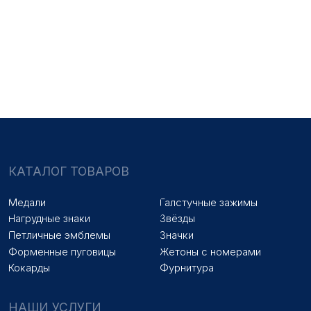
НАШИ УСЛУГИ
Медали на заказ
Удостоверения на заказ
Знаки на заказ
Упаковка на заказ
Колодки на заказ
Лазерная гравировка
ПОКУПАТЕЛЯМ
Оплата и доставка
Новости
Оптовикам
Договор оферты
© 2025 «МФ ЗНАК»
Политика конфиденциальности
Разработка сайта
Наверх