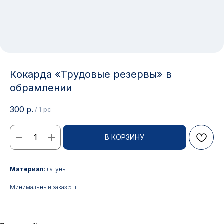
Кокарда «Трудовые резервы» в
обрамлении
300
р.
/
1 pc
В КОРЗИНУ
Контакты
Материал:
латунь
АДРЕС:
РЕЖИМ РАБОТЫ:
Минимальный заказ 5 шт.
Москва, ул. Гжельский пер.,
Будние дни с 9:00 до 17:00
15
ОПТОВЫЕ ПРОДАЖИ:
ИНТЕРНЕТ-МАГАЗИН: