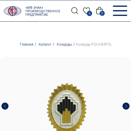
Error get alias
«МФ ЗНАК»
Назад
ПРОИЗВОДСТВЕННОЕ
0
0
ПРЕДПРИЯТИЕ
Главная
/
Каталог
/
Кокарды
/
Кокарда РОСНЕФТЬ