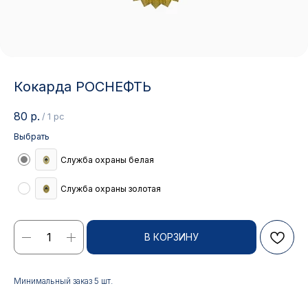
Кокарда РОСНЕФТЬ
80
р.
/
1 pc
Выбрать
Служба охраны белая
Служба охраны золотая
Контакты
В КОРЗИНУ
АДРЕС:
РЕЖИМ РАБОТЫ:
Минимальный заказ 5 шт.
Москва, ул. Гжельский пер.,
Будние дни с 9:00 до 17:00
15