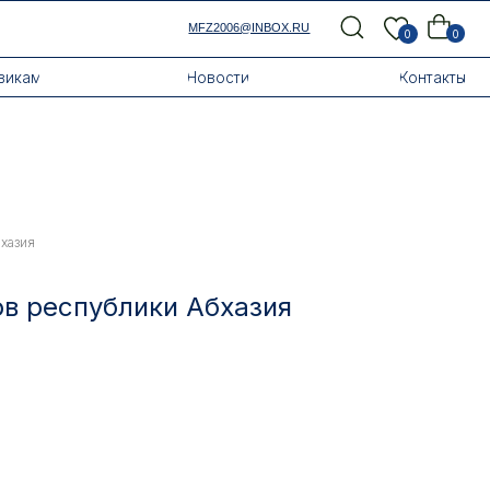
MFZ2006@INBOX.RU
0
0
Новости
Контакты
хазия
в республики Абхазия