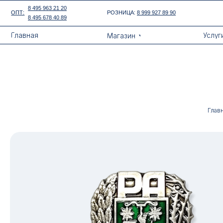
Error get alias
8 495 963 21 20
ОПТ:
РОЗНИЦА:
8 999 927 89 90
8 495 678 40 89
Назад
Главная
Услуги
Магазин
Глав