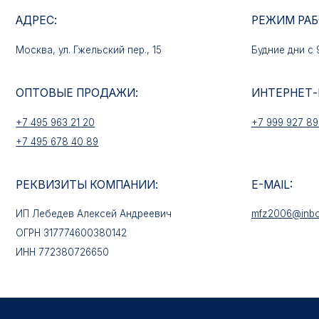
ОПТОВЫЕ ПРОДАЖИ:
ИНТЕРНЕТ-МАГАЗ
+7 495 963 21 20
+7 999 927 89 90
+7 495 678 40 89
РЕКВИЗИТЫ КОМПАНИИ:
E-MAIL:
ИП Лебедев Алексей Андреевич
mfz2006@inbox.ru
ОГРН 317774600380142
ИНН 772380726650
КАТАЛОГ ТОВАРОВ
Медали
Нагрудные знаки
Звёзды
Петличные эмблемы
Значки