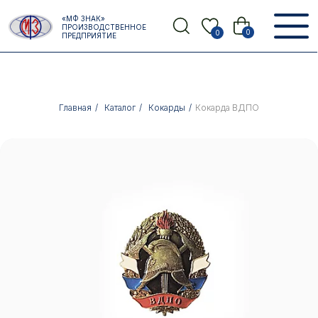
Error get alias
«МФ ЗНАК»
Назад
ПРОИЗВОДСТВЕННОЕ
0
0
ПРЕДПРИЯТИЕ
Главная
/
Каталог
/
Кокарды
/
Кокарда ВДПО