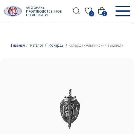
Error get alias
«МФ ЗНАК»
Назад
ПРОИЗВОДСТВЕННОЕ
0
0
ПРЕДПРИЯТИЕ
Главная
/
Каталог
/
Кокарды
/
Кокарда «Альпийский вымпел»