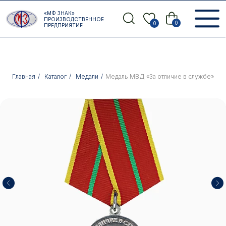
Error get alias
«МФ ЗНАК»
Назад
ПРОИЗВОДСТВЕННОЕ
0
0
ПРЕДПРИЯТИЕ
Главная
/
Каталог
/
Медали
/
Медаль МВД «За отличие в службе»