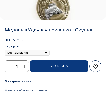
Медаль «Удачная поклевка «Окунь»
300
р.
/
1 pc
Комплект
В КОРЗИНУ
Контакты
Материал:
латунь
Медали: Рыбакам и охотникам
АДРЕС:
РЕЖИМ РАБОТЫ:
Москва, ул. Гжельский пер.,
Будние дни с 9:00 до 17:00
15