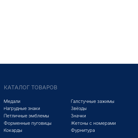
НАШИ УСЛУГИ
Медали на заказ
Удостоверения на заказ
Знаки на заказ
Упаковка на заказ
Колодки на заказ
Лазерная гравировка
ПОКУПАТЕЛЯМ
Оплата и доставка
Новости
Оптовикам
Договор оферты
© 2025 «МФ ЗНАК»
Политика конфиденциальности
Разработка сайта
Наверх