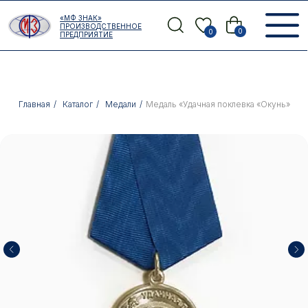
Error get alias
«МФ ЗНАК»
Назад
ПРОИЗВОДСТВЕННОЕ
0
0
ПРЕДПРИЯТИЕ
Главная
/
Каталог
/
Медали
/
Медаль «Удачная поклевка «Окунь»