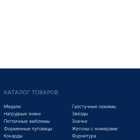
НАШИ УСЛУГИ
Медали на заказ
Удостоверения на заказ
Знаки на заказ
Упаковка на заказ
Колодки на заказ
Лазерная гравировка
ПОКУПАТЕЛЯМ
Оплата и доставка
Новости
Оптовикам
Договор оферты
© 2025 «МФ ЗНАК»
Политика конфиденциальности
Разработка сайта
Наверх