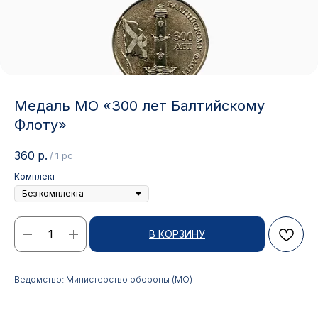
Медаль МО «300 лет Балтийскому
Флоту»
360
р.
/
1 pc
Комплект
В КОРЗИНУ
Контакты
АДРЕС:
РЕЖИМ РАБОТЫ:
Ведомство: Министерство обороны (МО)
Москва, ул. Гжельский пер.,
Будние дни с 9:00 до 17:00
15