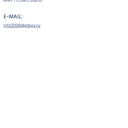
КАТАЛОГ ТОВАРОВ
Медали
Галстучные зажимы
Нагрудные знаки
Звёзды
Петличные эмблемы
Значки
Форменные пуговицы
Жетоны с номерами
Кокарды
Фурнитура