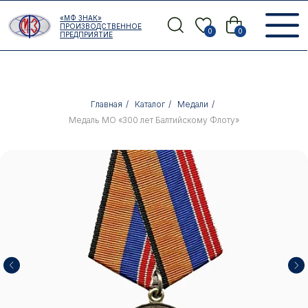
Error get alias
«МФ ЗНАК»
Назад
ПРОИЗВОДСТВЕННОЕ
0
0
ПРЕДПРИЯТИЕ
Главная
/
Каталог
/
Медали
/
Медаль МО «300 лет Балтийскому Флоту»