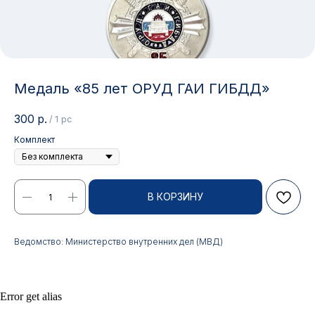
Медаль «85 лет ОРУД ГАИ ГИБДД»
300
р.
/
1 pc
Комплект
Контакты
В КОРЗИНУ
АДРЕС:
РЕЖИМ РАБОТЫ:
Ведомство: Министерство внутренних дел (МВД)
Москва, ул. Гжельский пер.,
Будние дни с 9:00 до 17:00
15
ОПТОВЫЕ ПРОДАЖИ:
ИНТЕРНЕТ-МАГАЗИН:
Error get alias
+7 495 963 21 20
+7 999 927 89 90