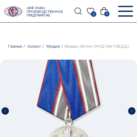
Error get alias
«МФ ЗНАК»
Назад
ПРОИЗВОДСТВЕННОЕ
0
0
ПРЕДПРИЯТИЕ
Главная
/
Каталог
/
Медали
/
Медаль «85 лет ОРУД ГАИ ГИБДД»