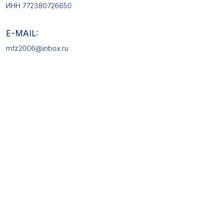
КАТАЛОГ ТОВАРОВ
Медали
Галстучные зажимы
Нагрудные знаки
Звёзды
Петличные эмблемы
Значки
Форменные пуговицы
Жетоны с номерами
Кокарды
Фурнитура