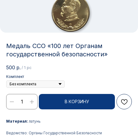
Медаль ССО «100 лет Органам
государственной безопасности»
500
р.
/
1 pc
Комплект
В КОРЗИНУ
Контакты
Материал:
латунь
АДРЕС:
РЕЖИМ РАБОТЫ:
Москва, ул. Гжельский пер.,
Будние дни с 9:00 до 17:00
Ведомство: Органы Государственной Безопасности
15