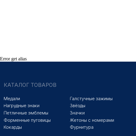
НАШИ УСЛУГИ
Медали на заказ
Удостоверения на заказ
Знаки на заказ
Упаковка на заказ
Колодки на заказ
Лазерная гравировка
ПОКУПАТЕЛЯМ
Оплата и доставка
Новости
Error get alias
Оптовикам
Договор оферты
© 2025 «МФ ЗНАК»
Политика конфиденциальности
Разработка сайта
Наверх