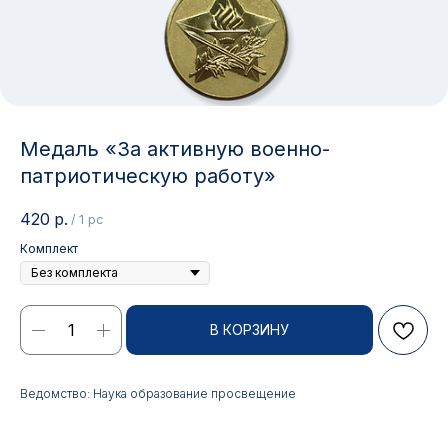
Медаль «За активную военно-
патриотическую работу»
420
р.
/
1 pc
Комплект
Контакты
В КОРЗИНУ
АДРЕС:
РЕЖИМ РАБОТЫ:
Ведомство: Наука образование просвещение
Москва, ул. Гжельский пер.,
Будние дни с 9:00 до 17:00
15