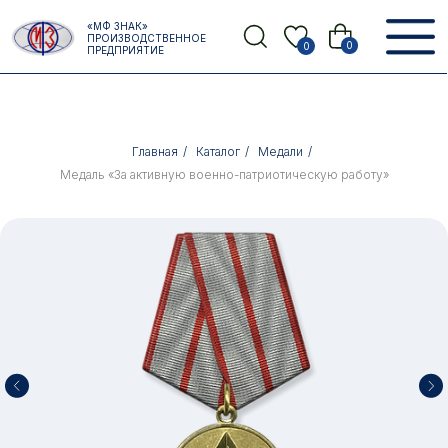
Error get alias
«МФ ЗНАК»
Назад
ПРОИЗВОДСТВЕННОЕ
0
0
ПРЕДПРИЯТИЕ
Главная
/
Каталог
/
Медали
/
Медаль «За активную военно-патриотическую работу»