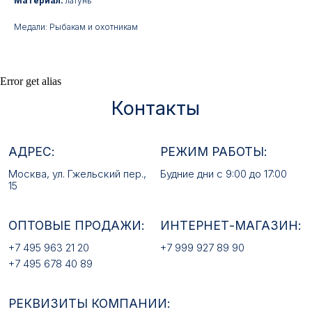
Материал:
латунь
Москва, ул. Гжельский пер.,
Будние дни с 9:00 до 17:00
Медали: Рыбакам и охотникам
15
ОПТОВЫЕ ПРОДАЖИ:
ИНТЕРНЕТ-МАГАЗИН:
+7 495 963 21 20
+7 999 927 89 90
Error get alias
+7 495 678 40 89
РЕКВИЗИТЫ КОМПАНИИ:
ИП Лебедев Алексей Андреевич
ОГРН 317774600380142
ИНН 772380726650
E-MAIL:
mfz2006@inbox.ru