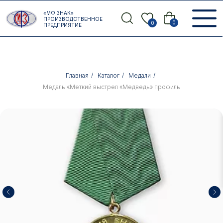
Error get alias
«МФ ЗНАК»
Назад
ПРОИЗВОДСТВЕННОЕ
0
0
ПРЕДПРИЯТИЕ
Главная
/
Каталог
/
Медали
/
Медаль «Меткий выстрел «Медведь» профиль