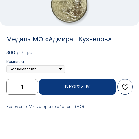
Медаль МО «Адмирал Кузнецов»
360
р.
/
1 pc
Комплект
В КОРЗИНУ
Контакты
Ведомство: Министерство обороны (МО)
АДРЕС:
РЕЖИМ РАБОТЫ:
Москва, ул. Гжельский пер.,
Будние дни с 9:00 до 17:00
15
ОПТОВЫЕ ПРОДАЖИ:
ИНТЕРНЕТ-МАГАЗИН: