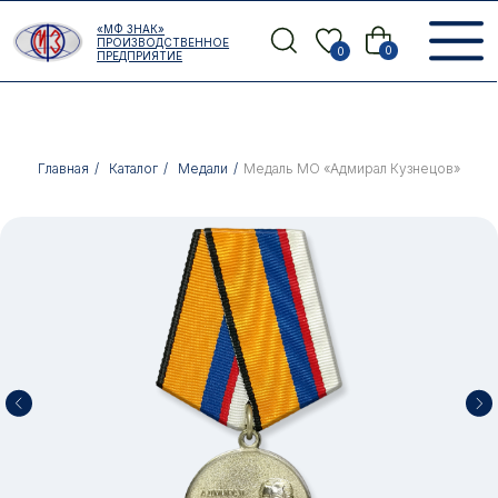
Error get alias
«МФ ЗНАК»
Назад
ПРОИЗВОДСТВЕННОЕ
0
0
ПРЕДПРИЯТИЕ
Главная
/
Каталог
/
Медали
/
Медаль МО «Адмирал Кузнецов»