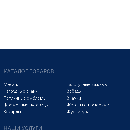
НАШИ УСЛУГИ
Медали на заказ
Удостоверения на заказ
Знаки на заказ
Упаковка на заказ
Колодки на заказ
Лазерная гравировка
ПОКУПАТЕЛЯМ
Оплата и доставка
Новости
Оптовикам
Договор оферты
© 2025 «МФ ЗНАК»
Политика конфиденциальности
Разработка сайта
Наверх