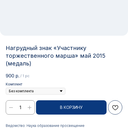
Нагрудный знак «Участнику
торжественного марша» май 2015
(медаль)
900
р.
/
1 pc
Комплект
Контакты
В КОРЗИНУ
АДРЕС:
РЕЖИМ РАБОТЫ:
Москва, ул. Гжельский пер.,
Будние дни с 9:00 до 17:00
Ведомство: Наука образование просвещение