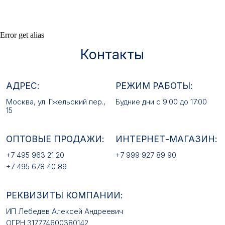
15
ОПТОВЫЕ ПРОДАЖИ:
ИНТЕРНЕТ-МАГАЗИН:
Error get alias
+7 495 963 21 20
+7 999 927 89 90
+7 495 678 40 89
РЕКВИЗИТЫ КОМПАНИИ:
ИП Лебедев Алексей Андреевич
ОГРН 317774600380142
ИНН 772380726650
E-MAIL:
mfz2006@inbox.ru