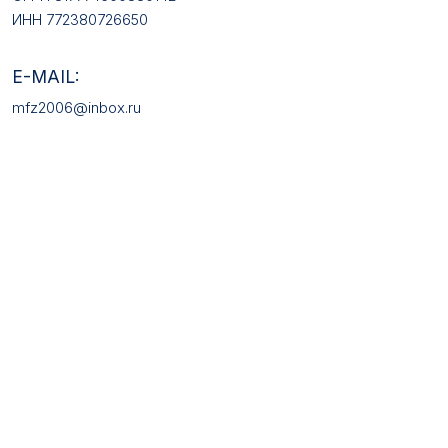
КАТАЛОГ ТОВАРОВ
Медали
Галстучные зажимы
Нагрудные знаки
Звёзды
Петличные эмблемы
Значки
Форменные пуговицы
Жетоны с номерами
Кокарды
Фурнитура