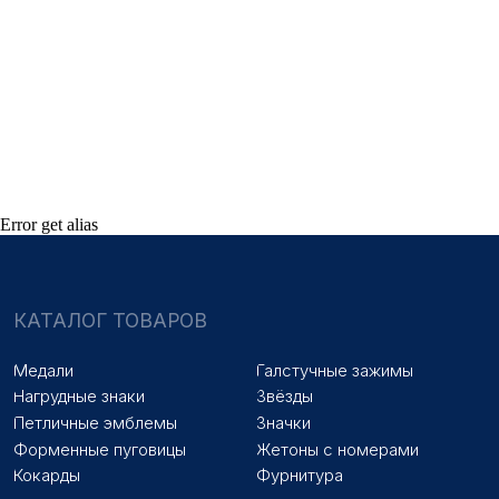
НАШИ УСЛУГИ
Медали на заказ
Удостоверения на заказ
Знаки на заказ
Упаковка на заказ
Колодки на заказ
Лазерная гравировка
ПОКУПАТЕЛЯМ
Оплата и доставка
Новости
Error get alias
Оптовикам
Договор оферты
© 2025 «МФ ЗНАК»
Политика конфиденциальности
Разработка сайта
Наверх