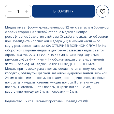
В КОРЗИНУ
Медаль имеет форму круга диаметром 32 мм с выпуклым бортиком
с обеих сторон. На лицевой стороне медали в центре —
рельефное изображение эмблемы Службы специальных объектов
при Президенте Российской Федерации; в нижней части — по
кругу рельефная надпись: «ЗА ОТЛИЧИЕ В ВОЕННОЙ СЛУЖБЕ». На
оборотной стороне медали в центре — рельефная надпись в три
строки: «СЛУЖБА СПЕЦИАЛЬНЫХ ОБЪЕКТОВ», под надписью
римская цифра «I», «II» или «III», обозначающая степень; в нижней
части — рельефная надпись: «ПРИ ПРЕЗИДЕНТЕ РОССИИ».
Контакты
Медаль при помощи ушка и кольца соединяется с пятиугольной
колодкой, обтянутой красной шёлковой муаровой лентой шириной
24 мм с жёлтыми полосами по краям; посередине ленты зелёные
АДРЕС:
РЕЖИМ РАБОТЫ:
полосы: для медали I степени — одна полоса, II степени — две
Москва, ул. Гжельский пер.,
Будние дни с 9:00 до 17:00
полосы, III степени — три полосы; ширина полос — 2 мм,
15
расстояние между зелёными полосами — 2 мм.
ОПТОВЫЕ ПРОДАЖИ:
ИНТЕРНЕТ-МАГАЗИН:
Ведомство: ГУ специальных программ Президента РФ
+7 495 963 21 20
+7 999 927 89 90
+7 495 678 40 89