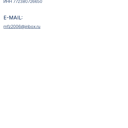
КАТАЛОГ ТОВАРОВ
Медали
Галстучные зажимы
Нагрудные знаки
Звёзды
Петличные эмблемы
Значки
Форменные пуговицы
Жетоны с номерами
Кокарды
Фурнитура
НАШИ УСЛУГИ
Медали на заказ
Удостоверения на заказ