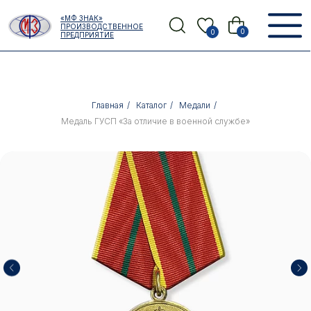
Error get alias
«МФ ЗНАК»
Назад
ПРОИЗВОДСТВЕННОЕ
0
0
ПРЕДПРИЯТИЕ
Главная
/
Каталог
/
Медали
/
Медаль ГУСП «За отличие в военной службе»