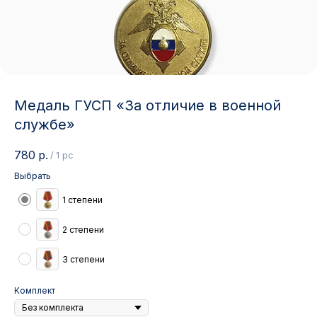
Медаль ГУСП «За отличие в военной
службе»
780
р.
/
1 pc
Выбрать
1 степени
2 степени
3 степени
Комплект