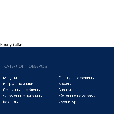
НАШИ УСЛУГИ
Медали на заказ
Удостоверения на заказ
Знаки на заказ
Упаковка на заказ
Колодки на заказ
Лазерная гравировка
ПОКУПАТЕЛЯМ
Оплата и доставка
Новости
Error get alias
Оптовикам
Договор оферты
© 2025 «МФ ЗНАК»
Политика конфиденциальности
Разработка сайта
Наверх