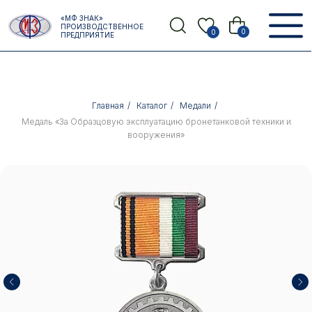
Error get alias
«МФ ЗНАК»
Назад
ПРОИЗВОДСТВЕННОЕ
0
0
ПРЕДПРИЯТИЕ
Главная
/
Каталог
/
Медали
/
Медаль «За Образцовую эксплуатацию бронетанковой техники и
вооружения»