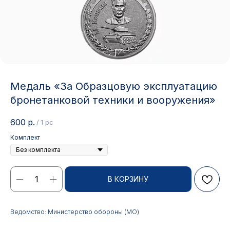
Медаль «За Образцовую эксплуатацию
бронетанковой техники и вооружения»
600
р.
/
1 pc
Комплект
Контакты
В КОРЗИНУ
АДРЕС:
РЕЖИМ РАБОТЫ:
Ведомство: Министерство обороны (МО)
Москва, ул. Гжельский пер.,
Будние дни с 9:00 до 17:00
15