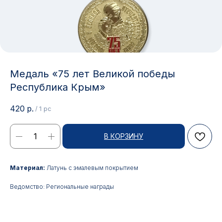
Медаль «75 лет Великой победы
Республика Крым»
420
р.
/
1 pc
В КОРЗИНУ
Контакты
Материал:
Латунь с эмалевым покрытием
Ведомство: Региональные награды
АДРЕС:
РЕЖИМ РАБОТЫ:
Москва, ул. Гжельский пер.,
Будние дни с 9:00 до 17:00
15