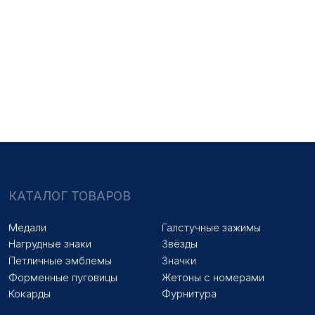
НАШИ УСЛУГИ
Медали на заказ
Удостоверения на заказ
Знаки на заказ
Упаковка на заказ
Колодки на заказ
Лазерная гравировка
ПОКУПАТЕЛЯМ
Оплата и доставка
Новости
Оптовикам
Договор оферты
© 2025 «МФ ЗНАК»
Политика конфиденциальности
Разработка сайта
Наверх