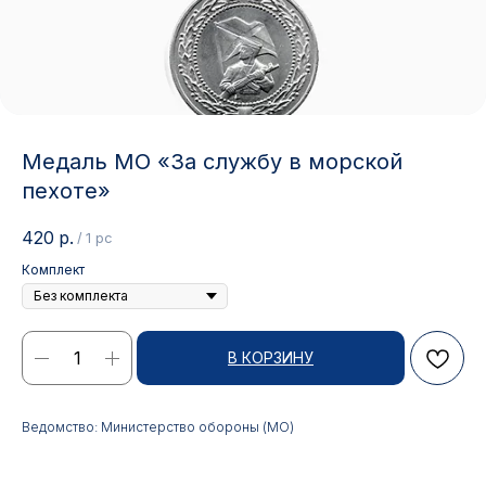
Медаль МО «За службу в морской
пехоте»
420
р.
/
1 pc
Комплект
В КОРЗИНУ
Контакты
АДРЕС:
РЕЖИМ РАБОТЫ:
Ведомство: Министерство обороны (МО)
Москва, ул. Гжельский пер.,
Будние дни с 9:00 до 17:00
15