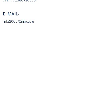
КАТАЛОГ ТОВАРОВ
Медали
Галстучные зажимы
Нагрудные знаки
Звёзды
Петличные эмблемы
Значки
Форменные пуговицы
Жетоны с номерами
Кокарды
Фурнитура