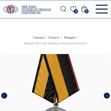
Error get alias
«МФ ЗНАК»
Назад
ПРОИЗВОДСТВЕННОЕ
0
0
ПРЕДПРИЯТИЕ
Главная
/
Каталог
/
Медали
/
Медаль МО «За службу в морской пехоте»