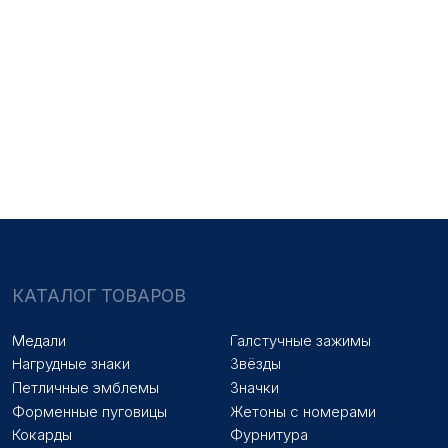
НАШИ УСЛУГИ
Медали на заказ
Удостоверения на заказ
Знаки на заказ
Упаковка на заказ
Колодки на заказ
Лазерная гравировка
ПОКУПАТЕЛЯМ
Оплата и доставка
Новости
Оптовикам
Договор оферты
© 2025 «МФ ЗНАК»
Политика конфиденциальности
Разработка сайта
Наверх