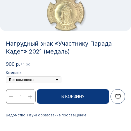
Нагрудный знак «Участнику Парада
Кадет» 2021 (медаль)
900
р.
/
1 pc
Комплект
Контакты
В КОРЗИНУ
АДРЕС:
РЕЖИМ РАБОТЫ:
Ведомство: Наука образование просвещение
Москва, ул. Гжельский пер.,
Будние дни с 9:00 до 17:00
15