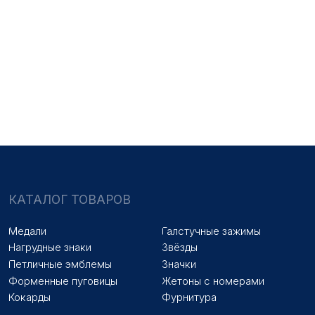
НАШИ УСЛУГИ
Медали на заказ
Удостоверения на заказ
Знаки на заказ
Упаковка на заказ
Колодки на заказ
Лазерная гравировка
ПОКУПАТЕЛЯМ
Оплата и доставка
Новости
Оптовикам
Договор оферты
© 2025 «МФ ЗНАК»
Политика конфиденциальности
Разработка сайта
Наверх