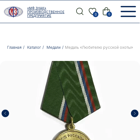
Error get alias
«МФ ЗНАК»
Назад
ПРОИЗВОДСТВЕННОЕ
0
0
ПРЕДПРИЯТИЕ
Главная
/
Каталог
/
Медали
/
Медаль «Любителю русской охоты»