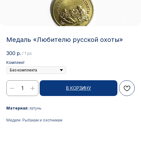
Медаль «Любителю русской охоты»
300
р.
/
1 pc
Комплект
В КОРЗИНУ
Контакты
Материал:
латунь
Медали: Рыбакам и охотникам
АДРЕС:
РЕЖИМ РАБОТЫ:
Москва, ул. Гжельский пер.,
Будние дни с 9:00 до 17:00
15