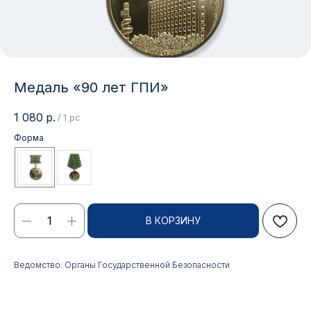
Медаль «90 лет ГПИ»
1 080
р.
/
1 pc
Форма
Контакты
В КОРЗИНУ
АДРЕС:
РЕЖИМ РАБОТЫ:
Ведомство: Органы Государственной Безопасности
Москва, ул. Гжельский пер.,
Будние дни с 9:00 до 17:00
15
ОПТОВЫЕ ПРОДАЖИ:
ИНТЕРНЕТ-МАГАЗИН: