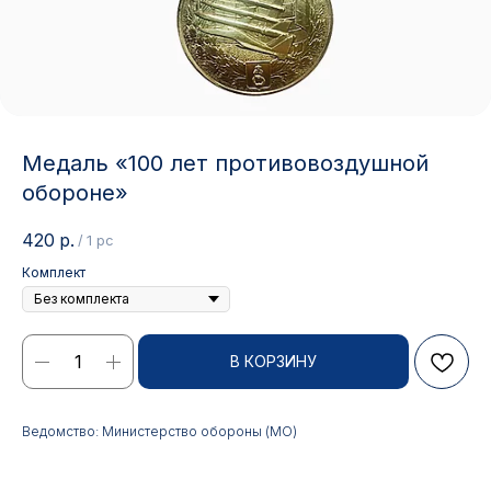
Медаль «100 лет противовоздушной
обороне»
420
р.
/
1 pc
Комплект
Контакты
В КОРЗИНУ
АДРЕС:
РЕЖИМ РАБОТЫ:
Ведомство: Министерство обороны (МО)
Москва, ул. Гжельский пер.,
Будние дни с 9:00 до 17:00
15