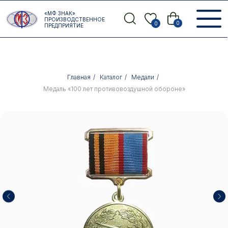
Error get alias
«МФ ЗНАК»
Назад
ПРОИЗВОДСТВЕННОЕ
0
0
ПРЕДПРИЯТИЕ
Главная
/
Каталог
/
Медали
/
Медаль «100 лет противовоздушной обороне»