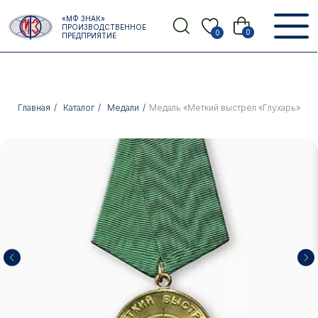
Error get alias
«МФ ЗНАК»
Назад
ПРОИЗВОДСТВЕННОЕ
0
0
ПРЕДПРИЯТИЕ
Главная
/
Каталог
/
Медали
/
Медаль «Меткий выстрел «Глухарь»