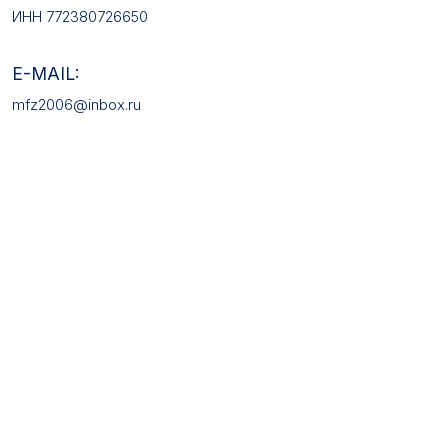
КАТАЛОГ ТОВАРОВ
Медали
Галстучные зажимы
Нагрудные знаки
Звёзды
Петличные эмблемы
Значки
Форменные пуговицы
Жетоны с номерами
Кокарды
Фурнитура