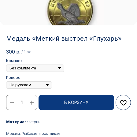
Медаль «Меткий выстрел «Глухарь»
300
р.
/
1 pc
Комплект
Реверс
В КОРЗИНУ
Контакты
Материал:
латунь
АДРЕС:
РЕЖИМ РАБОТЫ:
Москва, ул. Гжельский пер.,
Будние дни с 9:00 до 17:00
Медали: Рыбакам и охотникам
15