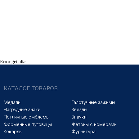
НАШИ УСЛУГИ
Медали на заказ
Удостоверения на заказ
Знаки на заказ
Упаковка на заказ
Колодки на заказ
Лазерная гравировка
ПОКУПАТЕЛЯМ
Оплата и доставка
Новости
Error get alias
Оптовикам
Договор оферты
© 2025 «МФ ЗНАК»
Политика конфиденциальности
Разработка сайта
Наверх