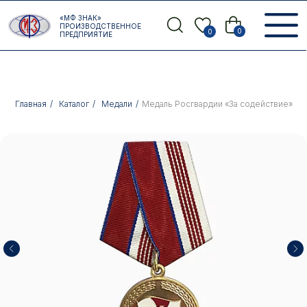
Error get alias
«МФ ЗНАК»
Назад
ПРОИЗВОДСТВЕННОЕ
0
0
ПРЕДПРИЯТИЕ
Главная
/
Каталог
/
Медали
/
Медаль Росгвардии «За содействие»