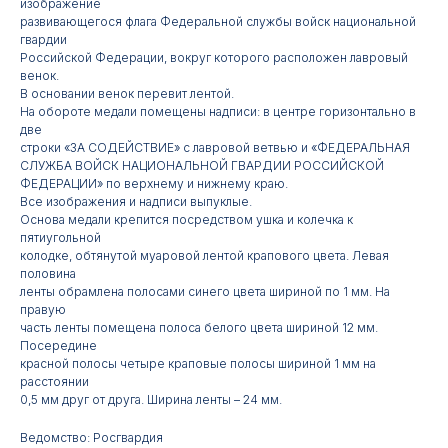
изображение
развивающегося флага Федеральной службы войск национальной
гвардии
Российской Федерации, вокруг которого расположен лавровый
венок.
В основании венок перевит лентой.
На обороте медали помещены надписи: в центре горизонтально в
две
строки «ЗА СОДЕЙСТВИЕ» с лавровой ветвью и «ФЕДЕРАЛЬНАЯ
СЛУЖБА ВОЙСК НАЦИОНАЛЬНОЙ ГВАРДИИ РОССИЙСКОЙ
ФЕДЕРАЦИИ» по верхнему и нижнему краю.
Все изображения и надписи выпуклые.
Основа медали крепится посредством ушка и колечка к
пятиугольной
колодке, обтянутой муаровой лентой крапового цвета. Левая
Контакты
половина
ленты обрамлена полосами синего цвета шириной по 1 мм. На
правую
АДРЕС:
РЕЖИМ РАБОТЫ:
часть ленты помещена полоса белого цвета шириной 12 мм.
Посередине
Москва, ул. Гжельский пер.,
Будние дни с 9:00 до 17:00
15
красной полосы четыре краповые полосы шириной 1 мм на
расстоянии
0,5 мм друг от друга. Ширина ленты – 24 мм.
ОПТОВЫЕ ПРОДАЖИ:
ИНТЕРНЕТ-МАГАЗИН:
+7 495 963 21 20
+7 999 927 89 90
Ведомство: Росгвардия