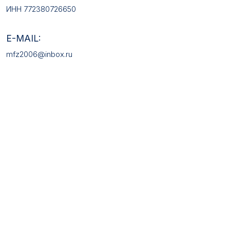
КАТАЛОГ ТОВАРОВ
Медали
Галстучные зажимы
Нагрудные знаки
Звёзды
Петличные эмблемы
Значки
Форменные пуговицы
Жетоны с номерами
Кокарды
Фурнитура
НАШИ УСЛУГИ
Медали на заказ
Удостоверения на заказ