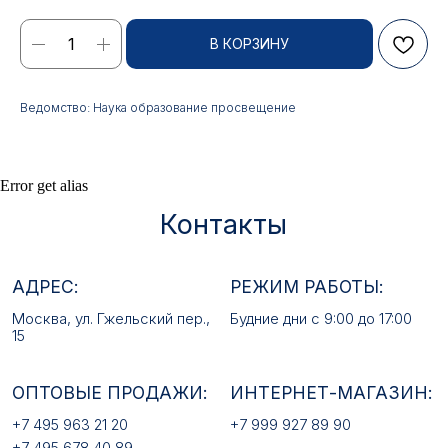
Контакты
В КОРЗИНУ
АДРЕС:
РЕЖИМ РАБОТЫ:
Москва, ул. Гжельский пер.,
Будние дни с 9:00 до 17:00
15
Ведомство: Наука образование просвещение
ОПТОВЫЕ ПРОДАЖИ:
ИНТЕРНЕТ-МАГАЗИН:
+7 495 963 21 20
+7 999 927 89 90
Error get alias
+7 495 678 40 89
РЕКВИЗИТЫ КОМПАНИИ:
ИП Лебедев Алексей Андреевич
ОГРН 317774600380142
ИНН 772380726650
E-MAIL:
mfz2006@inbox.ru