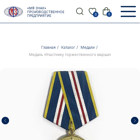
Error get alias
«МФ ЗНАК»
Назад
ПРОИЗВОДСТВЕННОЕ
0
0
ПРЕДПРИЯТИЕ
Главная
/
Каталог
/
Медали
/
Медаль «Участнику торжественного марша»