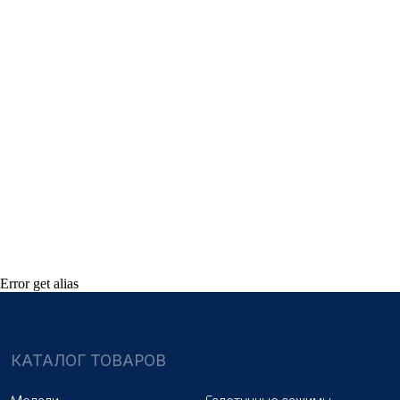
Медали
Галстучные зажимы
Нагрудные знаки
Звёзды
Петличные эмблемы
Значки
Форменные пуговицы
Жетоны с номерами
Кокарды
Фурнитура
НАШИ УСЛУГИ
Медали на заказ
Удостоверения на заказ
Знаки на заказ
Упаковка на заказ
Колодки на заказ
Лазерная гравировка
ПОКУПАТЕЛЯМ
Оплата и доставка
Новости
Оптовикам
Договор оферты
Error get alias
© 2025 «МФ ЗНАК»
Политика конфиденциальности
Разработка сайта