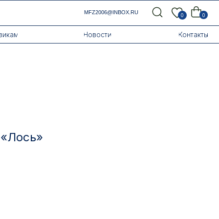
MFZ2006@INBOX.RU
0
0
Новости
Контакты
 «Лось»