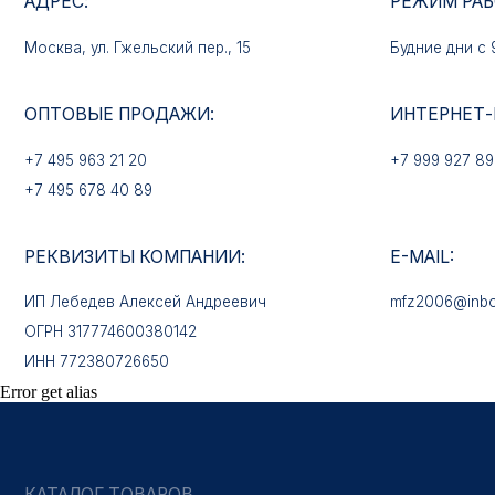
+7 495 963 21 20
+7 999 927 89 90
+7 495 678 40 89
РЕКВИЗИТЫ КОМПАНИИ:
E-MAIL:
ИП Лебедев Алексей Андреевич
mfz2006@inbox.ru
ОГРН 317774600380142
ИНН 772380726650
КАТАЛОГ ТОВАРОВ
Медали
Error get alias
Нагрудные знаки
Звёзды
Петличные эмблемы
Значки
Форменные пуговицы
Жетоны с номерами
Кокарды
Фурнитура