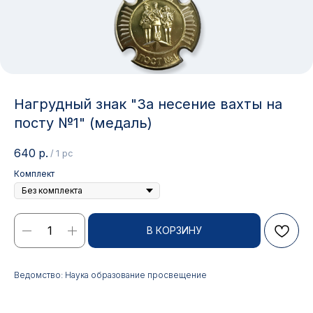
Нагрудный знак "За несение вахты на
посту №1" (медаль)
640
р.
/
1 pc
Комплект
Контакты
В КОРЗИНУ
АДРЕС:
РЕЖИМ РАБОТЫ:
Ведомство: Наука образование просвещение
Москва, ул. Гжельский пер.,
Будние дни с 9:00 до 17:00
15