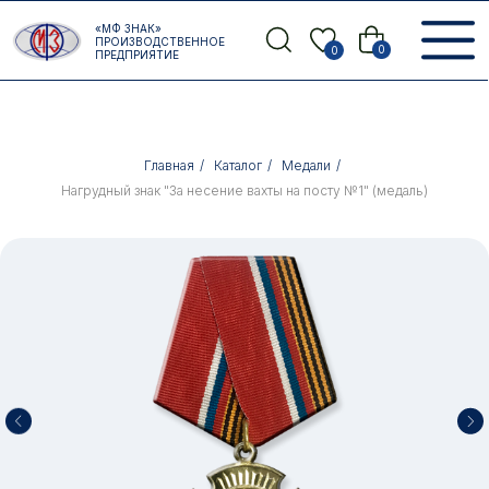
Error get alias
«МФ ЗНАК»
Назад
ПРОИЗВОДСТВЕННОЕ
0
0
ПРЕДПРИЯТИЕ
Главная
/
Каталог
/
Медали
/
Нагрудный знак "За несение вахты на посту №1" (медаль)