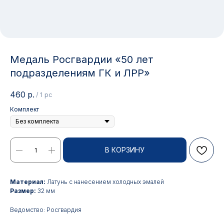
Медаль Росгвардии «50 лет
подразделениям ГК и ЛРР»
460
р.
/
1 pc
Комплект
В КОРЗИНУ
Контакты
Материал:
Латунь с нанесением холодных эмалей
Размер:
32 мм
АДРЕС:
РЕЖИМ РАБОТЫ:
Москва, ул. Гжельский пер.,
Будние дни с 9:00 до 17:00
Ведомство: Росгвардия
15