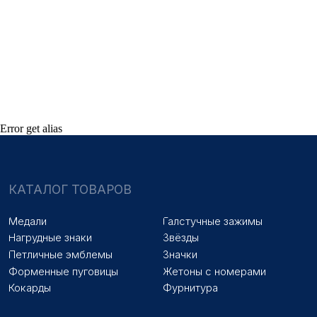
НАШИ УСЛУГИ
Медали на заказ
Удостоверения на заказ
Знаки на заказ
Упаковка на заказ
Колодки на заказ
Лазерная гравировка
ПОКУПАТЕЛЯМ
Оплата и доставка
Новости
Error get alias
Оптовикам
Договор оферты
© 2025 «МФ ЗНАК»
Политика конфиденциальности
Разработка сайта
Наверх