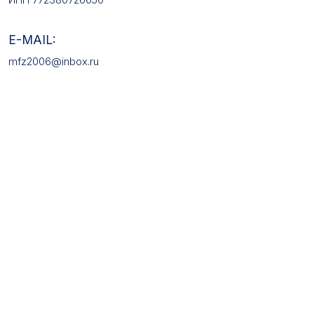
КАТАЛОГ ТОВАРОВ
Медали
Галстучные зажимы
Нагрудные знаки
Звёзды
Петличные эмблемы
Значки
Форменные пуговицы
Жетоны с номерами
Кокарды
Фурнитура