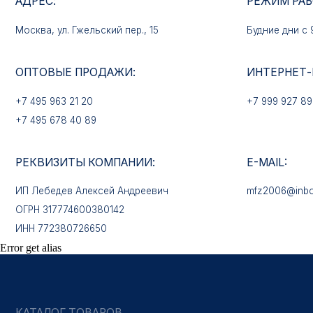
+7 495 963 21 20
+7 999 927 89 90
+7 495 678 40 89
РЕКВИЗИТЫ КОМПАНИИ:
E-MAIL:
ИП Лебедев Алексей Андреевич
mfz2006@inbox.ru
ОГРН 317774600380142
ИНН 772380726650
КАТАЛОГ ТОВАРОВ
Медали
Error get alias
Нагрудные знаки
Звёзды
Петличные эмблемы
Значки
Форменные пуговицы
Жетоны с номерами
Кокарды
Фурнитура