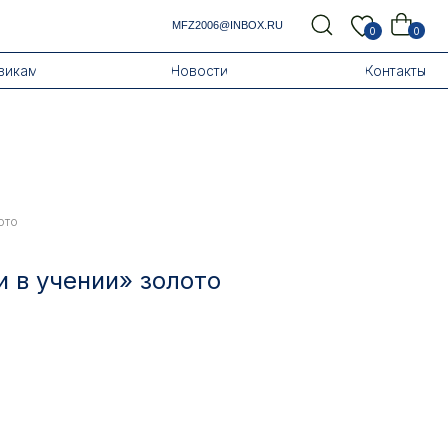
MFZ2006@INBOX.RU
0
0
Новости
Контакты
ото
 в учении» золото