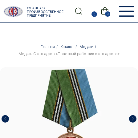
Error get alias
«МФ ЗНАК»
Назад
ПРОИЗВОДСТВЕННОЕ
0
0
ПРЕДПРИЯТИЕ
Главная
/
Каталог
/
Медали
/
Медаль Охотнадзор «Почетный работник охотнадзора»