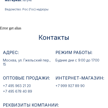
Материал:
латунь
Москва, ул. Гжельский пер.,
Будние дни с 9:00 до 17:00
Ведомство: Рос (Гос) надзоры
15
ОПТОВЫЕ ПРОДАЖИ:
ИНТЕРНЕТ-МАГАЗИН:
+7 495 963 21 20
+7 999 927 89 90
Error get alias
+7 495 678 40 89
РЕКВИЗИТЫ КОМПАНИИ:
ИП Лебедев Алексей Андреевич
ОГРН 317774600380142
ИНН 772380726650
E-MAIL:
mfz2006@inbox.ru