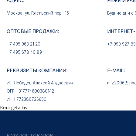
+7 495 963 21 20
+7 999 927 89 90
+7 495 678 40 89
РЕКВИЗИТЫ КОМПАНИИ:
E-MAIL:
ИП Лебедев Алексей Андреевич
mfz2006@inbox.ru
ОГРН 317774600380142
ИНН 772380726650
КАТАЛОГ ТОВАРОВ
Медали
Error get alias
Нагрудные знаки
Звёзды
Петличные эмблемы
Значки
Форменные пуговицы
Жетоны с номерами
Кокарды
Фурнитура