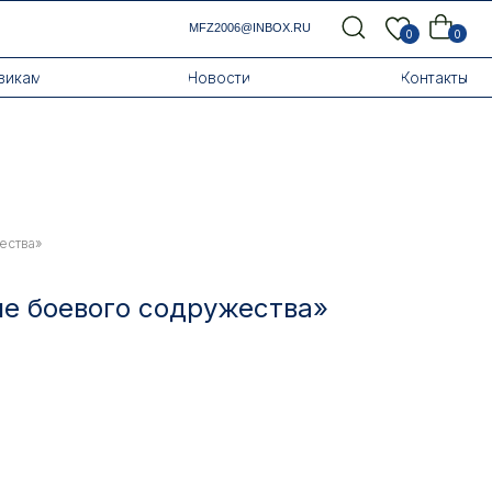
MFZ2006@INBOX.RU
0
0
Новости
Контакты
ества»
е боевого содружества»