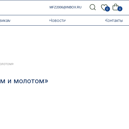
MFZ2006@INBOX.RU
0
0
Новости
Контакты
молотом»
ом и молотом»