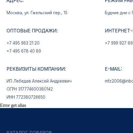
+7 495 963 21 20
+7 999 927 89 90
+7 495 678 40 89
РЕКВИЗИТЫ КОМПАНИИ:
E-MAIL:
ИП Лебедев Алексей Андреевич
mfz2006@inbox.ru
ОГРН 317774600380142
ИНН 772380726650
КАТАЛОГ ТОВАРОВ
Медали
Error get alias
Нагрудные знаки
Звёзды
Петличные эмблемы
Значки
Форменные пуговицы
Жетоны с номерами
Кокарды
Фурнитура