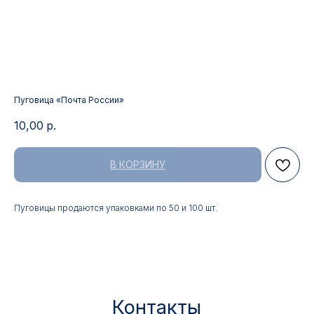
Пуговица «Почта России»
10,00
р.
В КОРЗИНУ
Контакты
Пуговицы продаются упаковками по 50 и 100 шт.
АДРЕС:
РЕЖИМ РАБОТЫ:
Москва, ул. Гжельский пер.,
Будние дни с 9:00 до 17:00
15
ОПТОВЫЕ ПРОДАЖИ:
ИНТЕРНЕТ-МАГАЗИН:
+7 495 963 21 20
+7 999 927 89 90
+7 495 678 40 89